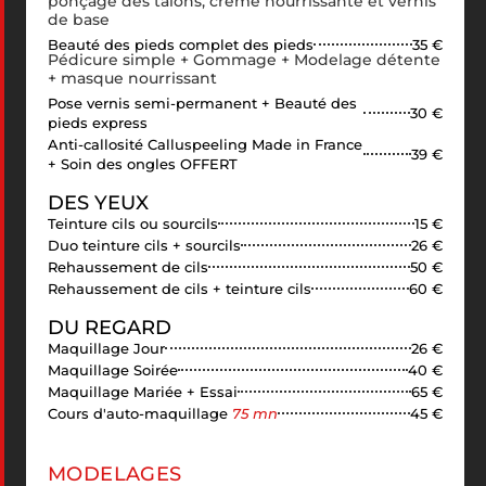
ponçage des talons, crème nourrissante et vernis
de base
Beauté des pieds complet des pieds
35 €
Pédicure simple + Gommage + Modelage détente
+ masque nourrissant
Pose vernis semi-permanent + Beauté des
30 €
pieds express
Anti-callosité Calluspeeling Made in France
39 €
+ Soin des ongles OFFERT
DES YEUX
Teinture cils ou sourcils
15 €
Duo teinture cils + sourcils
26 €
Rehaussement de cils
50 €
Rehaussement de cils + teinture cils
60 €
DU REGARD
Maquillage Jour
26 €
Maquillage Soirée
40 €
Maquillage Mariée + Essai
65 €
Cours d'auto-maquillage
75 mn
45 €
MODELAGES