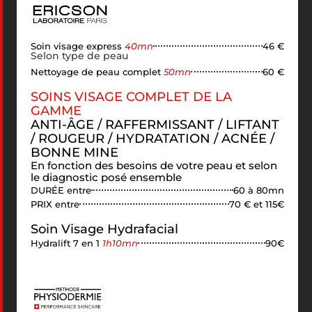
Soin visage express
40mn
46 €
Selon type de peau
Nettoyage de peau complet
50mn
60 €
SOINS VISAGE COMPLET DE LA
GAMME
ANTI-ÂGE / RAFFERMISSANT / LIFTANT
/ ROUGEUR / HYDRATATION / ACNÉE /
BONNE MINE
En fonction des besoins de votre peau et selon
le diagnostic posé ensemble
DURÉE entre
60 à 80mn
PRIX entre
70 € et 115€
Soin Visage Hydrafacial
Hydralift 7 en 1
1h10mn
90€