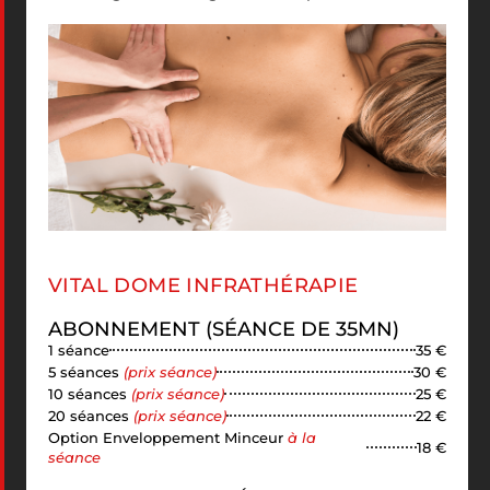
VITAL DOME INFRATHÉRAPIE
ABONNEMENT (SÉANCE DE 35MN)
1 séance
35 €
5 séances
(prix séance)
30 €
10 séances
(prix séance)
25 €
20 séances
(prix séance)
22 €
Option Enveloppement Minceur
à la
18 €
séance