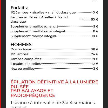
Forfaits:
1/2 Jambes + aiselles + maillot classique
40 €
Jambes entières + Aiselles + Maillot
50 €
classique
Supplément maillot échancré
5 €
Supplément maillot semi intégral
8 €
Supplément maillot intégral
10 €
HOMMES
Dos ou torse
28 €
1/2 Jambes
24 €
Jambes complètes
29 €
Epaules et aiselles
12 €
Nez ou oreilles
3 €
ÉPILATION DÉFINITIVE À LA LUMIÈRE
PULSÉE
PAR BALAYAGE ET
RADIOFRÉQUENCE
1 séance à intervalle de 3 à 4 semaines
ou plus.