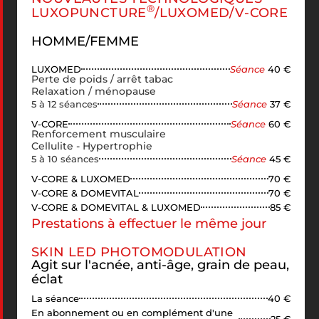
®
LUXOPUNCTURE
/LUXOMED/V-CORE
HOMME/FEMME
LUXOMED
Séance
40 €
Perte de poids / arrêt tabac
Relaxation / ménopause
5 à 12 séances
Séance
37 €
V-CORE
Séance
60 €
Renforcement musculaire
Cellulite - Hypertrophie
5 à 10 séances
Séance
45 €
V-CORE & LUXOMED
70 €
V-CORE & DOMEVITAL
70 €
V-CORE & DOMEVITAL & LUXOMED
85 €
Prestations à effectuer le même jour
SKIN LED PHOTOMODULATION
Agit sur l'acnée, anti-âge, grain de peau,
éclat
La séance
40 €
En abonnement ou en complément d'une