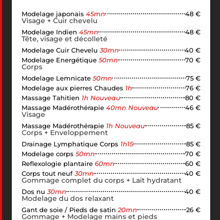
Modelage japonais
45mn
48 €
Visage + Cuir chevelu
Modelage Indien
45mn
48 €
Tête, visage et décolleté
Modelage Cuir Chevelu
30mn
40 €
Modelage Energétique
50mn
70 €
Corps
Modelage Lemnicate
50mn
75 €
Modelage aux pierres Chaudes
1h
76 €
Massage Tahitien
1h Nouveau
80 €
Massage Madérothérapie
40mn Nouveau
46 €
Visage
Massage Madérothérapie
1h Nouveau
85 €
Corps + Enveloppement
Drainage Lymphatique Corps
1h15
85 €
Modelage corps
50mn
70 €
Reflexologie plantaire
60mn
60 €
Corps tout neuf
30mn
40 €
Gommage complet du corps + Lait hydratant
Dos nu
30mn
40 €
Modelage du dos relaxant
Gant de soie / Pieds de satin
20mn
26 €
Gommage + Modelage mains et pieds