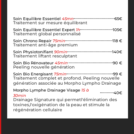
Soin Equilibre Essentiel
45mn
65€
Traitement sur mesure équilibrant
Soin Equilibre Essentiel Expert
1h
105€
Traitement global personnalisé
Soin Chrono Repair
75min
118 €
Traitement anti-âge premium
Soin Physiotonifiant
90min
140€
Traitement liftant resculptant
Soin Bio Rénovateur
45min
90 €
Peeling nouvelle génération
Soin Bio Energisant
75min
99 €
Traitement complet et profond. Peeling nouvelle
génération associée au Morpho Lympho Drainage
Morpho Lymphe Drainage Visage
15 à
40€
30min
Drainage Signature qui permetl'élimination des
toxines,l'oxigénation de la peau et stimule la
régénération cellulaire