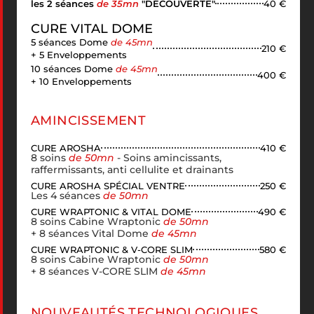
les 2 séances
de 35mn
"DÉCOUVERTE"
40 €
CURE VITAL DOME
5 séances Dome
de 45mn
210 €
+ 5 Enveloppements
10 séances Dome
de 45mn
400 €
+ 10 Enveloppements
AMINCISSEMENT
CURE AROSHA
410 €
8 soins
de 50mn
- Soins amincissants,
raffermissants, anti cellulite et drainants
CURE AROSHA SPÉCIAL VENTRE
250 €
Les 4 séances
de 50mn
CURE WRAPTONIC & VITAL DOME
490 €
8 soins Cabine Wraptonic
de 50mn
+ 8 séances Vital Dome
de 45mn
CURE WRAPTONIC & V-CORE SLIM
580 €
8 soins Cabine Wraptonic
de 50mn
+ 8 séances V-CORE SLIM
de 45mn
NOUVEAUTÉS TECHNOLOGIQUES