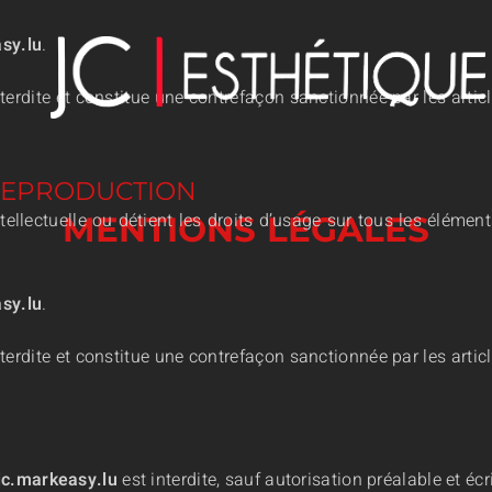
sy.lu
.
nterdite et constitue une contrefaçon sanctionnée par les articl
 REPRODUCTION
ntellectuelle ou détient les droits d’usage sur tous les élémen
MENTIONS LÉGALES
sy.lu
.
nterdite et constitue une contrefaçon sanctionnée par les articl
jc.markeasy.lu
est interdite, sauf autorisation préalable et écr